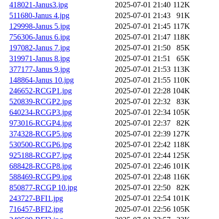
418021-Janus3.jpg
2025-07-01 21:40
112K
511680-Janus 4.jpg
2025-07-01 21:43
91K
129998-Janus 5.jpg
2025-07-01 21:45
117K
756306-Janus 6.jpg
2025-07-01 21:47
118K
197082-Janus 7.jpg
2025-07-01 21:50
85K
319971-Janus 8.jpg
2025-07-01 21:51
65K
377177-Janus 9.jpg
2025-07-01 21:53
113K
148864-Janus 10.jpg
2025-07-01 21:55
110K
246652-RCGP1.jpg
2025-07-01 22:28
104K
520839-RCGP2.jpg
2025-07-01 22:32
83K
640234-RCGP3.jpg
2025-07-01 22:34
105K
973016-RCGP4.jpg
2025-07-01 22:37
82K
374328-RCGP5.jpg
2025-07-01 22:39
127K
530500-RCGP6.jpg
2025-07-01 22:42
118K
925188-RCGP7.jpg
2025-07-01 22:44
125K
688428-RCGP8.jpg
2025-07-01 22:46
101K
588469-RCGP9.jpg
2025-07-01 22:48
116K
850877-RCGP 10.jpg
2025-07-01 22:50
82K
243727-BFI1.jpg
2025-07-01 22:54
101K
716457-BFI2.jpg
2025-07-01 22:56
105K