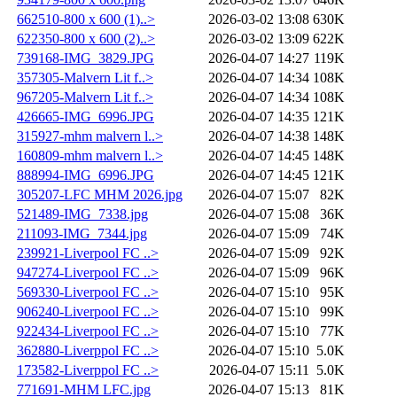
662510-800 x 600 (1)..>
2026-03-02 13:08
630K
622350-800 x 600 (2)..>
2026-03-02 13:09
622K
739168-IMG_3829.JPG
2026-04-07 14:27
119K
357305-Malvern Lit f..>
2026-04-07 14:34
108K
967205-Malvern Lit f..>
2026-04-07 14:34
108K
426665-IMG_6996.JPG
2026-04-07 14:35
121K
315927-mhm malvern l..>
2026-04-07 14:38
148K
160809-mhm malvern l..>
2026-04-07 14:45
148K
888994-IMG_6996.JPG
2026-04-07 14:45
121K
305207-LFC MHM 2026.jpg
2026-04-07 15:07
82K
521489-IMG_7338.jpg
2026-04-07 15:08
36K
211093-IMG_7344.jpg
2026-04-07 15:09
74K
239921-Liverpool FC ..>
2026-04-07 15:09
92K
947274-Liverpool FC ..>
2026-04-07 15:09
96K
569330-Liverpool FC ..>
2026-04-07 15:10
95K
906240-Liverpool FC ..>
2026-04-07 15:10
99K
922434-Liverpool FC ..>
2026-04-07 15:10
77K
362880-Liverppol FC ..>
2026-04-07 15:10
5.0K
173582-Liverppol FC ..>
2026-04-07 15:11
5.0K
771691-MHM LFC.jpg
2026-04-07 15:13
81K